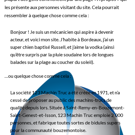
les présente aux personnes visitant du site. Cela pourrait
ressembler à quelque chose comme cela :
Bonjour ! Je suis un mécanicien qui aspire à devenir
acteur, et voici mon site. J’habite à Bordeaux, j’ai un
super chien baptisé Russell, et j’aime la vodka (ainsi
qu’être surpris par la pluie soudaine lors de longues
balades sur la plage au coucher du soleil).
…ou quelque chose comme cela :
La société 123 Machin Truc a été créée en 1971, et n’a
cessé de proposer au public des machins-trucs de
qualité depuis lors. Située à Saint-Remy-en-Bouzemont-
Saint-Genest-et-Isson, 123 Machin Truc emploie 2 000
personnes, et fabrique toutes sortes de bidules supers
pour la communauté bouzemontoise.