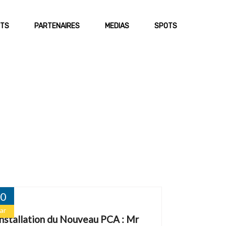
TS
PARTENAIRES
MEDIAS
SPOTS
E RH
ADMINISTRATIFS
ACTUALITES
E AUDIT-RISQUE-QHSE
COMMERCIAUX
COMMUNIQUES DE PRESSE
E SURETE
CONTACT
 RSE
S
0
ar
Installation du Nouveau PCA : Mr