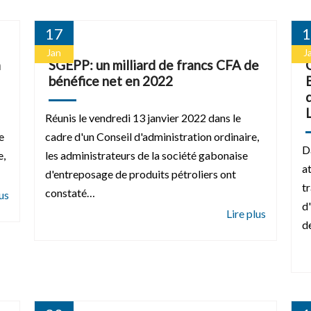
17
1
Jan
J
a
SGEPP: un milliard de francs CFA de
bénéfice net en 2022
Réunis le vendredi 13 janvier 2022 dans le
e
cadre d'un Conseil d'administration ordinaire,
D
e,
les administrateurs de la société gabonaise
at
d'entreposage de produits pétroliers ont
t
constaté…
d
d