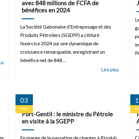
avec 848 millions de FCFA de
bénéfices en 2024
L
La Société Gabonaise d’Entreposage et des
g
Produits Pétroliers (SGEPP) a clôturé
p
l’exercice 2024 sur une dynamique de
i
croissance remarquable, enregistrant un
P
bénéfice net de 848…
03
1
Fév
D
Port-Gentil : le ministre du Pétrole
en visite à la SGEPP
ge
En marge de la passation de charges à Pizolub,
C