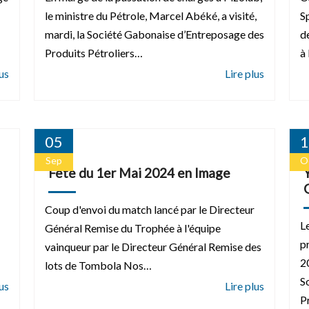
le ministre du Pétrole, Marcel Abéké, a visité,
S
mardi, la Société Gabonaise d’Entreposage des
d
Produits Pétroliers…
à
05
1
Sep
O
Fête du 1er Mai 2024 en Image
Coup d'envoi du match lancé par le Directeur
L
Général Remise du Trophée à l'équipe
p
vainqueur par le Directeur Général Remise des
2
lots de Tombola Nos…
S
P