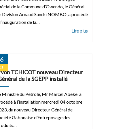
pécial de la Commune d’Owendo, le Général
e Division Arnaud Sandri NOMBO, a procédé
 l’inauguration de la…
6
ct
Yvon TCHICOT nouveau Directeur
Général de la SGEPP installé
e Ministre du Pétrole, Mr Marcel Abeke, a
rocédé à l’installation mercredi 04 octobre
023, du nouveau Directeur Général de
ociété Gabonaise d’Entreposage des
roduits…