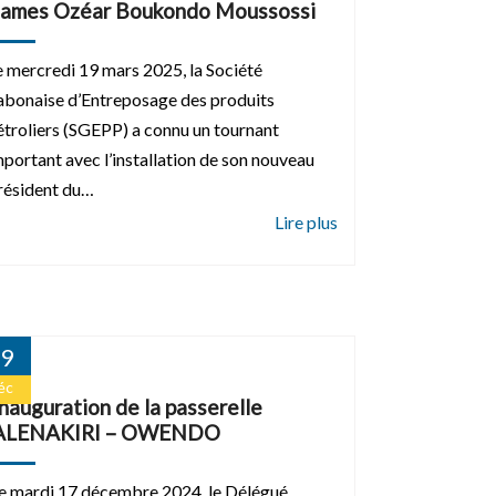
James Ozéar Boukondo Moussossi
e mercredi 19 mars 2025, la Société
abonaise d’Entreposage des produits
étroliers (SGEPP) a connu un tournant
mportant avec l’installation de son nouveau
résident du…
9
éc
Inauguration de la passerelle
ALENAKIRI – OWENDO
e mardi 17 décembre 2024, le Délégué