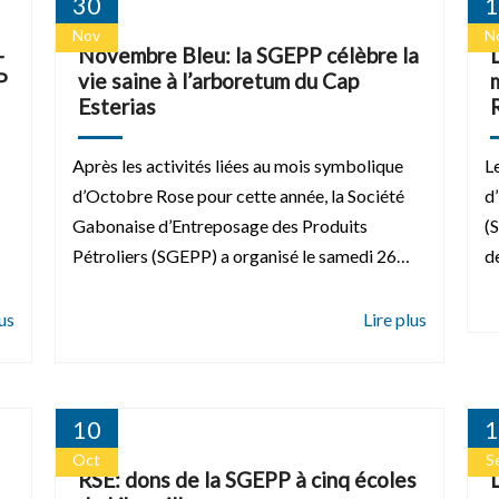
30
1
Nov
N
-
Novembre Bleu: la SGEPP célèbre la
P
vie saine à l’arboretum du Cap
Esterias
Après les activités liées au mois symbolique
L
d’Octobre Rose pour cette année, la Société
d
Gabonaise d’Entreposage des Produits
(
Pétroliers (SGEPP) a organisé le samedi 26…
d
10
1
Oct
S
RSE: dons de la SGEPP à cinq écoles