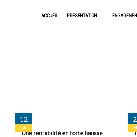
ACCUEIL
PRESENTATION
ENGAGEMEN
MOT DU DIRECTEUR GENERAL
POLITIQU
EQUIPE DE DIRECTION
POLITIQU
NOTRE HISTOIRE
POLITIQU
NOTRE GOUVERNANCE
POLITIQUE
NOTRE EXPERTISE
AMBITION
NOS VALEURS
12
2
Juin
M
Une rentabilité en forte hausse