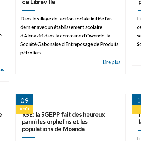
de Libreville
Dans le sillage de l’action sociale initiée l’an
L
dernier avec un établissement scolaire
c
s
d’Alenakiri dans la commune d’Owendo, la
s
Société Gabonaise d’Entreposage de Produits
S
pétroliers…
09
1
Août
Ju
e
RSE: la SGEPP fait des heureux
parmi les orphelins et les
populations de Moanda
L