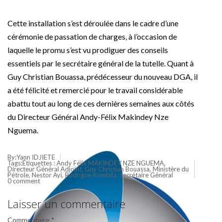
Cette installation s’est déroulée dans le cadre d’une
cérémonie de passation de charges, à l’occasion de
laquelle le promu s’est vu prodiguer des conseils
essentiels par le secrétaire général de la tutelle. Quant à
Guy Christian Bouassa, prédécesseur du nouveau DGA, il
a été félicité et remercié pour le travail considérable
abattu tout au long de ces dernières semaines aux côtés
du Directeur Général Andy-Félix Makindey Nze
Nguema.
By:Yann IDJIETE
Tags:Étiquettes :
Andy Félix MAKINDEY NZE NGUEMA
,
Directeur Général Adjoint
,
Guy Christian Bouassa
,
Ministère du
Pétrole
,
Nestor Ayi
,
Rodrigue Kombila
,
Secrétaire Général
0 comment
Laisser un commentaire
Commentaire
*