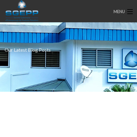
MENU
ACCUEIL
Our Latest Blog Posts
PRESENTATION
ENGAGEMENTS
PARTENAIRES
MEDIAS
SPOTS