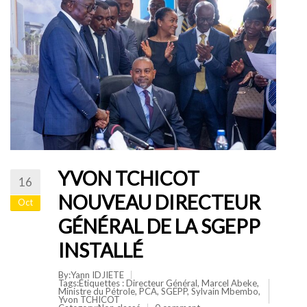
YVON TCHICOT
16
NOUVEAU DIRECTEUR
Oct
GÉNÉRAL DE LA SGEPP
INSTALLÉ
By:Yann IDJIETE
Tags:Étiquettes :
Directeur Général
,
Marcel Abeke
,
Ministre du Pétrole
,
PCA
,
SGEPP
,
Sylvain Mbembo
,
Yvon TCHICOT