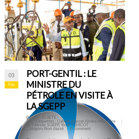
PORT-GENTIL : LE
03
MINISTRE DU
Fév
PÉTROLE EN VISITE À
LA SGEPP
By:Yann IDJIETE
Tags:Étiquettes :
Gabon
,
Marcel Abeke
,
Ministère
du Pétrole
,
SGEPP
,
Yvon TCHICOT
Category:
Non classé
0 comment