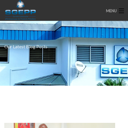
MENU
ACCUEIL
Our Latest Blog Posts
PRESENTATION
ENGAGEMENTS
PARTENAIRES
MEDIAS
SPOTS