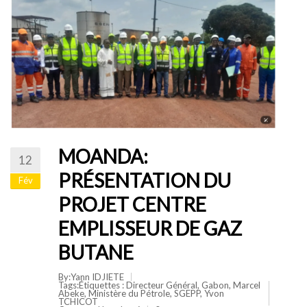
MOANDA:
12
PRÉSENTATION DU
Fév
PROJET CENTRE
EMPLISSEUR DE GAZ
BUTANE
By:Yann IDJIETE
Tags:Étiquettes :
Directeur Général
,
Gabon
,
Marcel
Abeke
,
Ministère du Pétrole
,
SGEPP
,
Yvon
TCHICOT