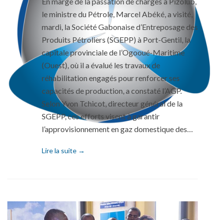
En marge de la passation de charges à Pizolub,
le ministre du Pétrole, Marcel Abéké, a visité,
mardi, la Société Gabonaise d’Entreposage des
Produits Pétroliers (SGEPP) à Port-Gentil, la
capitale provinciale de l’Ogooué-Maritime
(Ouest), où il a évalué les travaux de
réhabilitation engagés pour renforcer ses
capacités de production, a constaté l’AGP.
Selon Yvon Tchicot, directeur général de la
SGEPP, ces efforts visent à garantir
l’approvisionnement en gaz domestique des…
Lire la suite →