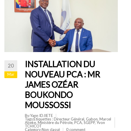
INSTALLATION DU
20
NOUVEAU PCA : MR
Mar
JAMES OZÉAR
BOUKONDO
MOUSSOSSI
By:Yann IDJIETE
Tags:Étiquettes :
Directeur Général
,
Gabon
,
Marcel
Abeke
,
Ministère du Pétrole
,
PCA
,
SGEPP
,
Yvon
TCHICOT
Category:
Non classé
0 comment