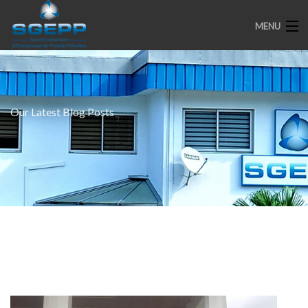
MENU
ACCUEIL
Our Latest Blog Posts
PRESENTATION
ENGAGEMENTS
PARTENAIRES
MEDIAS
SPOTS