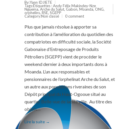
By:Yann IDJIETE
Tags:Étiquettes :
Andy Félix Makindey-Nze
Nguema
,
Arche du Salut
,
Gabon
,
Moanda
,
ONG
,
orphelins
,
RSE
,
SGEPP
Category:
Non classé
0 comment
Plus que jamais résolue à apporter sa
contribution à l’amélioration du quotidien des
compatriotes en difficulté sociale, la Société
Gabonaise d’Entreposage de Produits
Pétroliers (SGEPP) vient de procéder le
weekend dernier à deux importants dons à
Moanda. L’un aux responsables et
pensionnaires de l’orphelinat Arche du Salut, et
un autre aux populations riveraines de son
Dépôt principal du Haut-Ogooue situé au
quartier Belle-vue de ladite ville. Au titre des
objets…
Lire la suite →