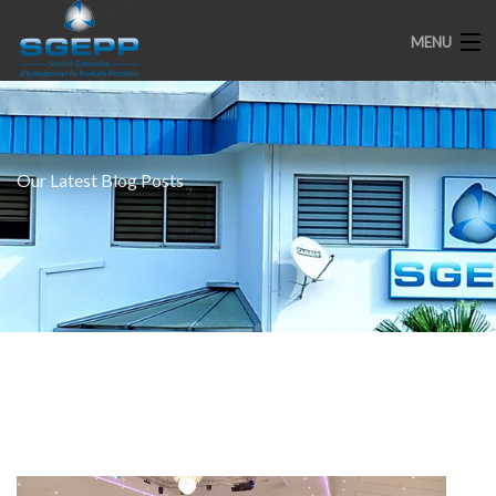
MENU
ACCUEIL
Our Latest Blog Posts
PRESENTATION
ENGAGEMENTS
PARTENAIRES
MEDIAS
SPOTS