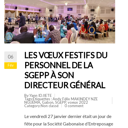
LES VŒUX FESTIFS DU
06
PERSONNEL DE LA
Fév
SGEPP À SON
DIRECTEUR GÉNÉRAL
By:Yann IDJIETE
Tags:Étiquettes :
Andy Félix MAKINDEY NZE
NGUEMA
,
Gabon
,
SGEPP
,
voeux 2022
Category:
Non classé
0 comment
Le vendredi 27 janvier dernier était un jour de
fête pour la Société Gabonaise d’Entreposage