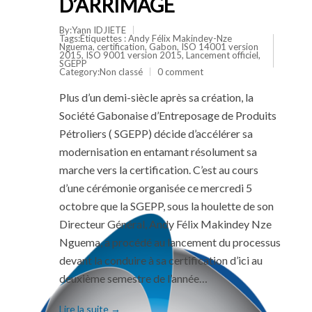
D’ARRIMAGE
By:Yann IDJIETE
Tags:Étiquettes :
Andy Félix Makindey-Nze
Nguema
,
certification
,
Gabon
,
ISO 14001 version
2015
,
ISO 9001 version 2015
,
Lancement officiel
,
SGEPP
Category:
Non classé
0 comment
Plus d’un demi-siècle après sa création, la
Société Gabonaise d’Entreposage de Produits
Pétroliers ( SGEPP) décide d’accélérer sa
modernisation en entamant résolument sa
marche vers la certification. C’est au cours
d’une cérémonie organisée ce mercredi 5
octobre que la SGEPP, sous la houlette de son
Directeur Général, Andy Félix Makindey Nze
Nguema, a procédé au lancement du processus
devant la conduire à sa certification d’ici au
deuxième semestre de l’année…
Lire la suite →