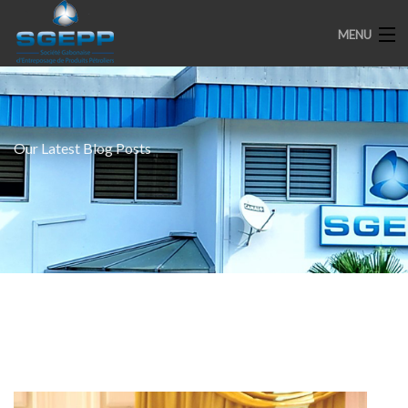
MENU
ACCUEIL
Our Latest Blog Posts
PRESENTATION
ENGAGEMENTS
PARTENAIRES
MEDIAS
SPOTS